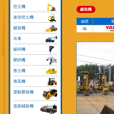
挖土機
鏟裝機
迷你挖土機
編號
鏟裝機
41
吊車
破碎機
壓碎機
推土機
堆高機
震動壓路機
道路鋪裝機