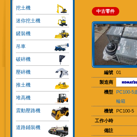
挖土機
中古零件
迷你挖土機
鏟裝機
吊車
破碎機
壓碎機
編號
01
製造商
推土機
機型
PC100-
堆高機
輪箱
震動壓路機
機號
PC100-5
工作小時
道路鋪裝機
備註