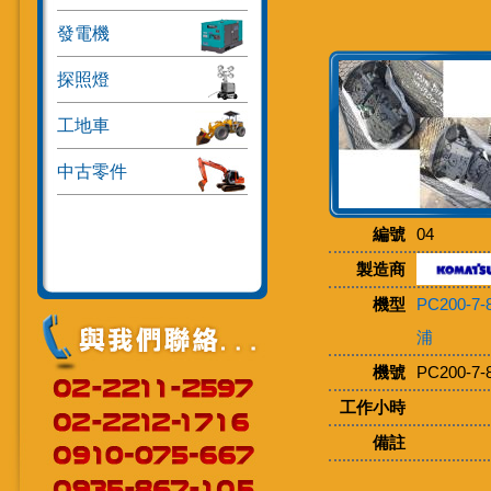
發電機
探照燈
工地車
中古零件
編號
04
製造商
機型
PC200-7
浦
機號
PC200-7-
工作小時
備註