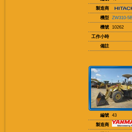
製造商
機型
ZW310-5
機號
10262
工作小時
備註
編號
43
製造商