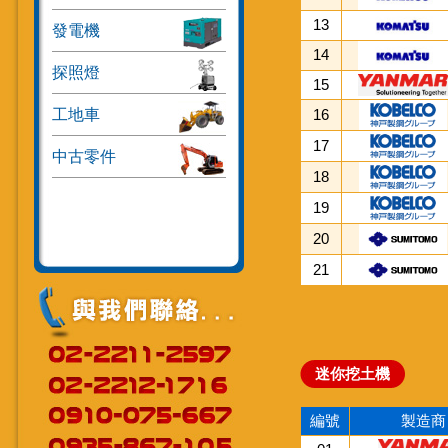
13
發電機
14
探照燈
15
工地車
16
17
中古零件
18
19
20
21
迷你挖土機
編號
製造商