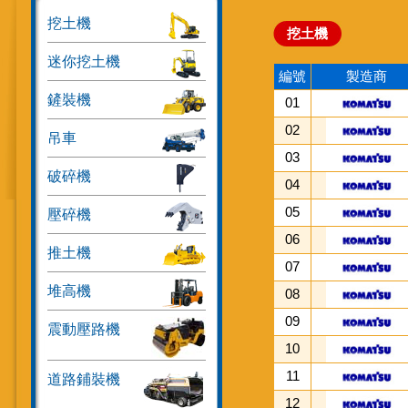
挖土機
挖土機
迷你挖土機
編號
製造商
鏟裝機
01
02
吊車
03
破碎機
04
05
壓碎機
06
推土機
07
堆高機
08
09
震動壓路機
10
11
道路鋪裝機
12