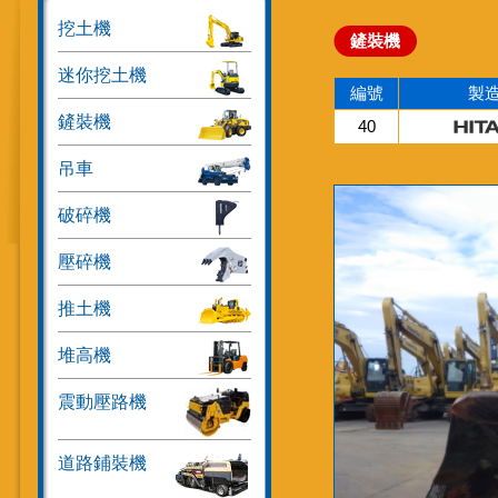
挖土機
鏟裝機
迷你挖土機
編號
製
鏟裝機
40
吊車
破碎機
壓碎機
推土機
堆高機
震動壓路機
道路鋪裝機