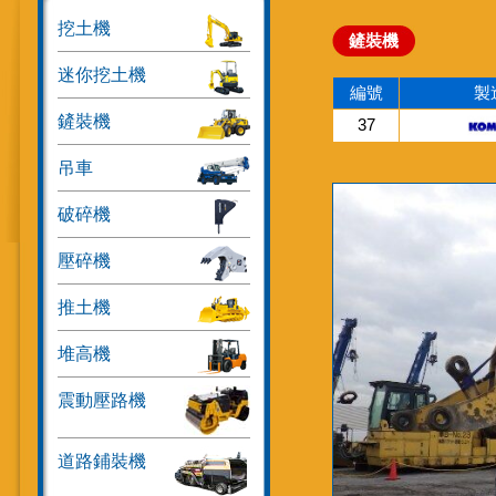
挖土機
鏟裝機
迷你挖土機
編號
製
鏟裝機
37
吊車
破碎機
壓碎機
推土機
堆高機
震動壓路機
道路鋪裝機