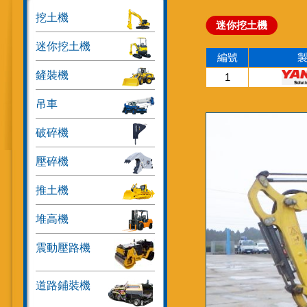
挖土機
迷你挖土機
迷你挖土機
編號
鏟裝機
1
吊車
破碎機
壓碎機
推土機
堆高機
震動壓路機
道路鋪裝機