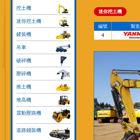
挖土機
迷你挖土機
迷你挖土機
編號
製造
鏟裝機
4
吊車
破碎機
壓碎機
推土機
堆高機
震動壓路機
道路鋪裝機