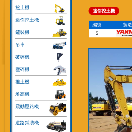
挖土機
迷你挖土機
迷你挖土機
編號
製造
鏟裝機
5
吊車
破碎機
壓碎機
推土機
堆高機
震動壓路機
道路鋪裝機