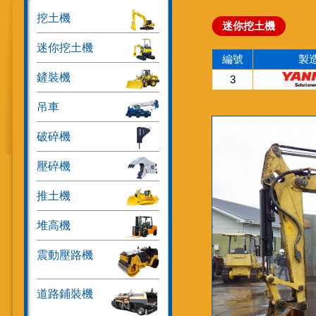
挖土機
迷你挖土機
迷你挖土機
編號
製
鏟裝機
3
吊車
破碎機
壓碎機
推土機
堆高機
震動壓路機
道路鋪裝機