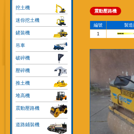
挖土機
震動壓路機
迷你挖土機
編號
製造
鏟裝機
1
吊車
破碎機
壓碎機
推土機
堆高機
震動壓路機
道路鋪裝機