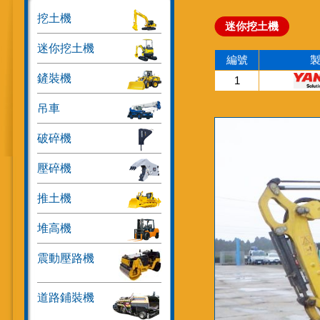
挖土機
迷你挖土機
迷你挖土機
編號
鏟裝機
1
吊車
破碎機
壓碎機
推土機
堆高機
震動壓路機
道路鋪裝機