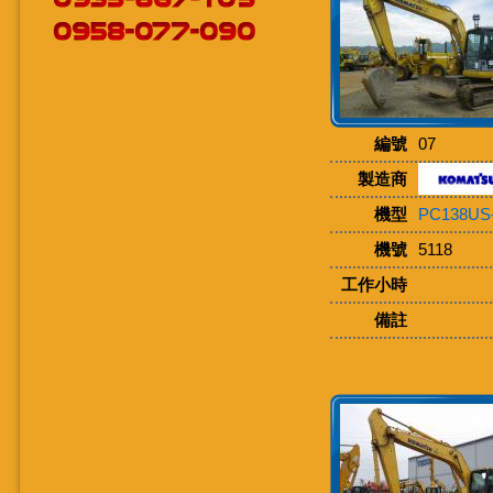
編號
07
製造商
機型
PC138US
機號
5118
工作小時
備註