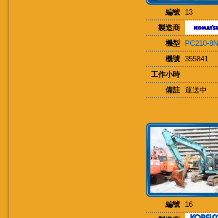
編號
13
製造商
機型
PC210-8
機號
355841
工作小時
備註
運送中
編號
16