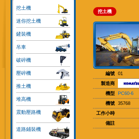
挖土機
挖土機
迷你挖土機
鏟裝機
吊車
破碎機
壓碎機
編號
01
製造商
推土機
機型
PC60-6
堆高機
機號
35768
震動壓路機
工作小時
備註
道路鋪裝機