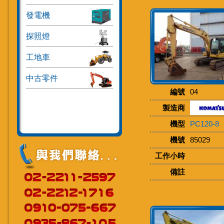
發電機
探照燈
工地車
中古零件
編號
04
製造商
機型
PC120-8
機號
85029
工作小時
備註