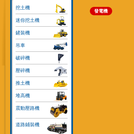
挖土機
發電機
迷你挖土機
鏟裝機
吊車
破碎機
壓碎機
推土機
堆高機
震動壓路機
道路鋪裝機