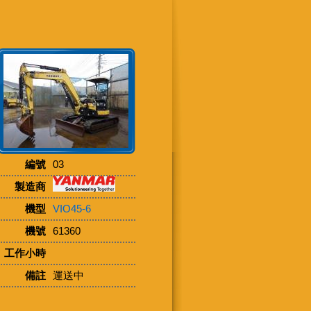
編號
03
製造商
機型
VIO45-6
機號
61360
工作小時
備註
運送中