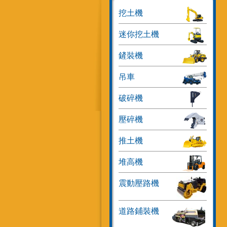
挖土機
迷你挖土機
鏟裝機
吊車
破碎機
壓碎機
推土機
堆高機
震動壓路機
道路鋪裝機