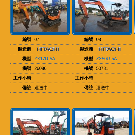
編號
07
編號
08
製造商
製造商
機型
ZX17U-5A
機型
ZX50U-5A
機號
26086
機號
50781
工作小時
工作小時
備註
運送中
備註
運送中