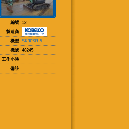
編號
12
製造商
機型
SK30SR-5
機號
48245
工作小時
備註