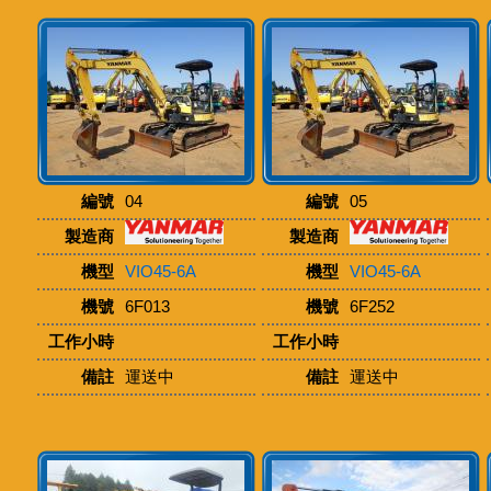
編號
04
編號
05
製造商
製造商
機型
VIO45-6A
機型
VIO45-6A
機號
6F013
機號
6F252
工作小時
工作小時
備註
運送中
備註
運送中