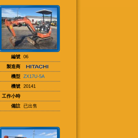
編號
06
製造商
機型
ZX17U-5A
機號
20141
工作小時
備註
已出售