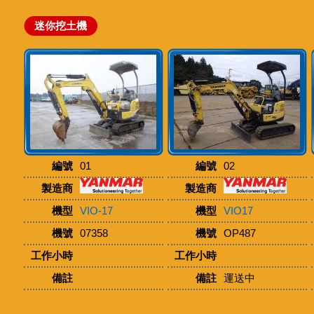
迷你挖土機
編號
01
編號
02
製造商
製造商
機型
VIO-17
機型
VIO17
機號
07358
機號
OP487
工作小時
工作小時
備註
備註
運送中