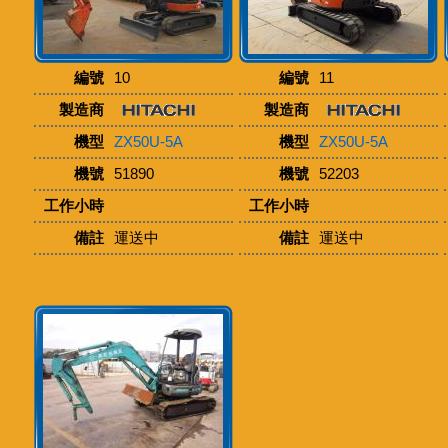
編號
10
編號
11
製造商
製造商
機型
ZX50U-5A
機型
ZX50U-5A
機號
51890
機號
52203
工作小時
工作小時
備註
運送中
備註
運送中