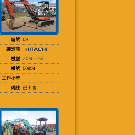
編號
09
製造商
機型
ZX50U-5A
機號
50898
工作小時
備註
已出售