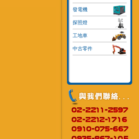
發電機
探照燈
工地車
中古零件