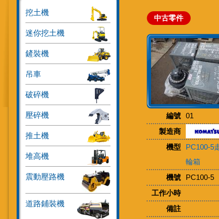
挖土機
中古零件
迷你挖土機
鏟裝機
吊車
破碎機
壓碎機
編號
01
製造商
推土機
機型
PC100-
堆高機
輪箱
震動壓路機
機號
PC100-5
工作小時
道路鋪裝機
備註