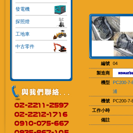
發電機
探照燈
工地車
中古零件
編號
04
製造商
機型
PC200-7
浦
機號
PC200-7-
工作小時
備註