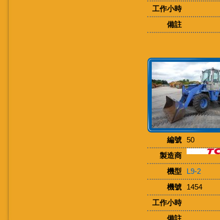
工作小時
備註
編號
50
製造商
機型
L9-2
機號
1454
工作小時
備註