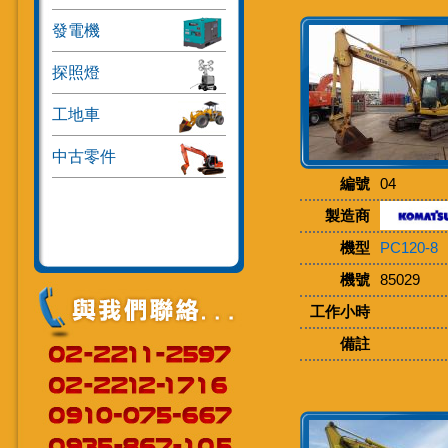
發電機
探照燈
工地車
中古零件
編號
04
製造商
機型
PC120-8
機號
85029
工作小時
備註