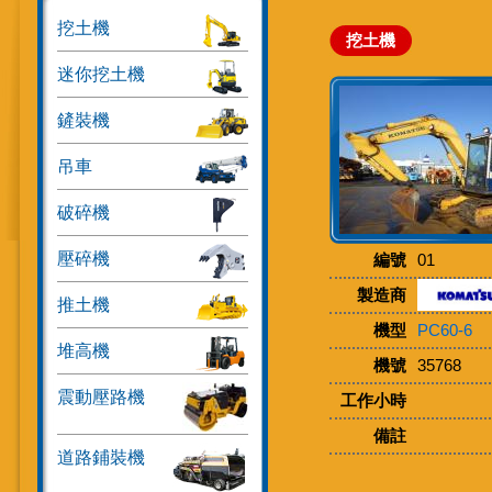
挖土機
挖土機
迷你挖土機
鏟裝機
吊車
破碎機
壓碎機
編號
01
製造商
推土機
機型
PC60-6
堆高機
機號
35768
震動壓路機
工作小時
備註
道路鋪裝機