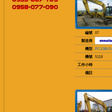
編號
07
製造商
機型
PC138US
機號
5118
工作小時
備註