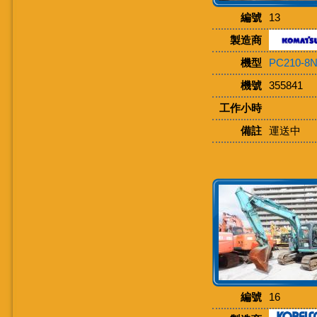
編號
13
製造商
機型
PC210-8
機號
355841
工作小時
備註
運送中
編號
16