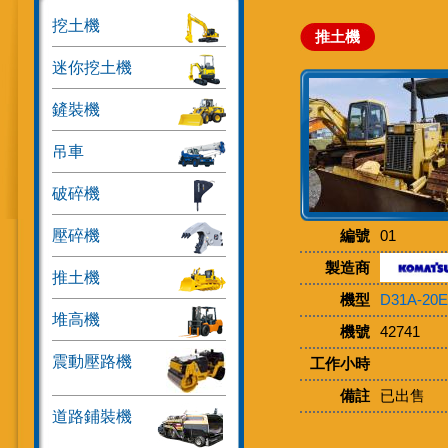
挖土機
推土機
迷你挖土機
鏟裝機
吊車
破碎機
壓碎機
編號
01
製造商
推土機
機型
D31A-20E
堆高機
機號
42741
震動壓路機
工作小時
備註
已出售
道路鋪裝機