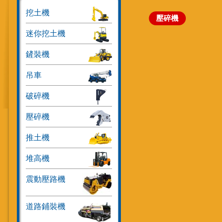
挖土機
壓碎機
迷你挖土機
鏟裝機
吊車
破碎機
壓碎機
推土機
堆高機
震動壓路機
道路鋪裝機