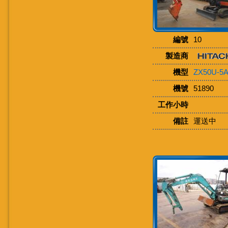
編號
10
製造商
機型
ZX50U-5
機號
51890
工作小時
備註
運送中