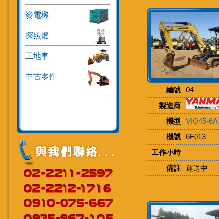
發電機
探照燈
工地車
中古零件
編號
04
製造商
機型
VIO45-6A
機號
6F013
工作小時
備註
運送中