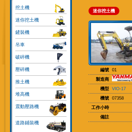
挖土機
迷你挖土機
迷你挖土機
鏟裝機
吊車
破碎機
壓碎機
編號
01
製造商
推土機
機型
VIO-17
堆高機
機號
07358
震動壓路機
工作小時
備註
道路鋪裝機