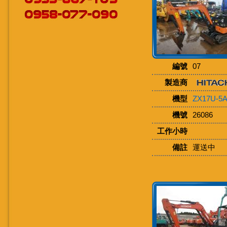
編號
07
製造商
機型
ZX17U-5
機號
26086
工作小時
備註
運送中