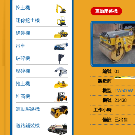
挖土機
震動壓路機
迷你挖土機
鏟裝機
吊車
破碎機
壓碎機
編號
01
製造商
推土機
機型
TW500W-
堆高機
機號
21438
震動壓路機
工作小時
備註
已出售
道路鋪裝機