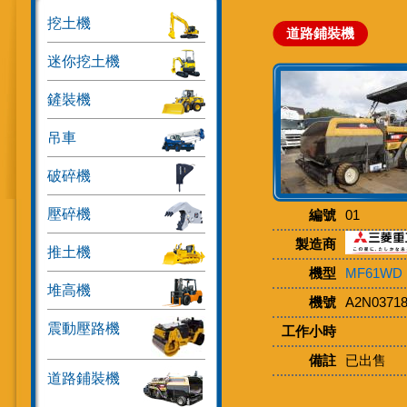
挖土機
道路鋪裝機
迷你挖土機
鏟裝機
吊車
破碎機
壓碎機
編號
01
製造商
推土機
機型
MF61WD
堆高機
機號
A2N0371
震動壓路機
工作小時
備註
已出售
道路鋪裝機