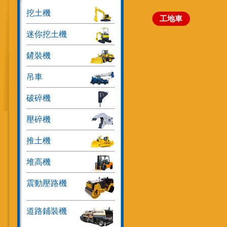
挖土機
工地車
迷你挖土機
鏟裝機
吊車
破碎機
壓碎機
推土機
堆高機
震動壓路機
道路鋪裝機