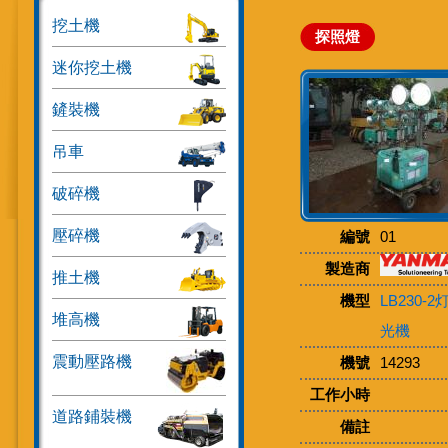
挖土機
探照燈
迷你挖土機
鏟裝機
吊車
破碎機
壓碎機
編號
01
製造商
推土機
機型
LB230-
堆高機
光機
震動壓路機
機號
14293
工作小時
道路鋪裝機
備註