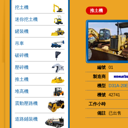
挖土機
推土機
迷你挖土機
鏟裝機
吊車
破碎機
壓碎機
編號
01
製造商
推土機
機型
D31A-20E
堆高機
機號
42741
震動壓路機
工作小時
備註
已出售
道路鋪裝機