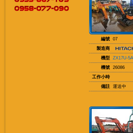
編號
07
製造商
機型
ZX17U-5
機號
26086
工作小時
備註
運送中