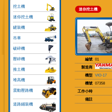
挖土機
迷你挖土機
迷你挖土機
鏟裝機
吊車
破碎機
壓碎機
編號
01
製造商
推土機
機型
VIO-17
堆高機
機號
07358
震動壓路機
工作小時
備註
道路鋪裝機