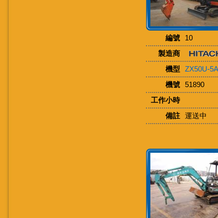
編號
10
製造商
機型
ZX50U-5
機號
51890
工作小時
備註
運送中