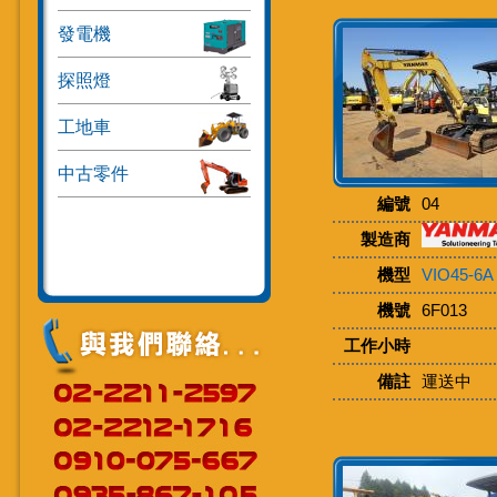
發電機
探照燈
工地車
中古零件
編號
04
製造商
機型
VIO45-6A
機號
6F013
工作小時
備註
運送中