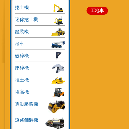
挖土機
工地車
迷你挖土機
鏟裝機
吊車
破碎機
壓碎機
推土機
堆高機
震動壓路機
道路鋪裝機