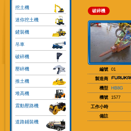
挖土機
破碎機
迷你挖土機
鏟裝機
吊車
破碎機
壓碎機
編號
01
製造商
推土機
機型
HB8G
堆高機
機號
1577
震動壓路機
工作小時
備註
道路鋪裝機