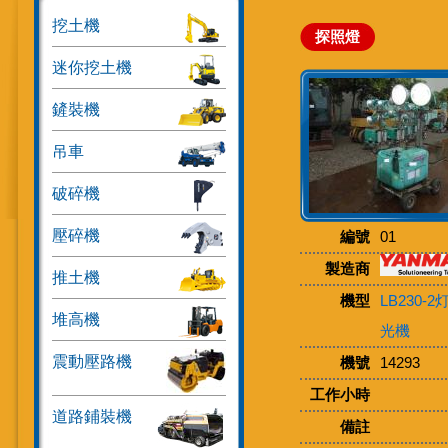
挖土機
探照燈
迷你挖土機
鏟裝機
吊車
破碎機
壓碎機
編號
01
製造商
推土機
機型
LB230-
堆高機
光機
震動壓路機
機號
14293
工作小時
道路鋪裝機
備註