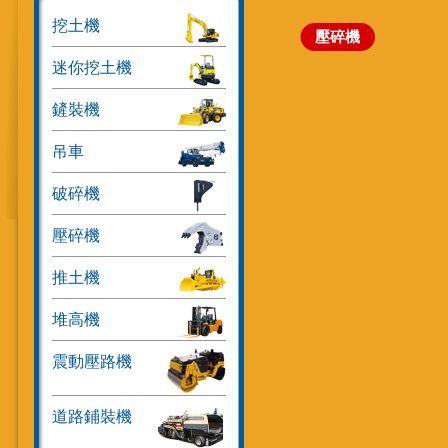
挖土機
壓碎機
迷你挖土機
鏟裝機
吊車
破碎機
壓碎機
推土機
堆高機
震動壓路機
道路鋪裝機