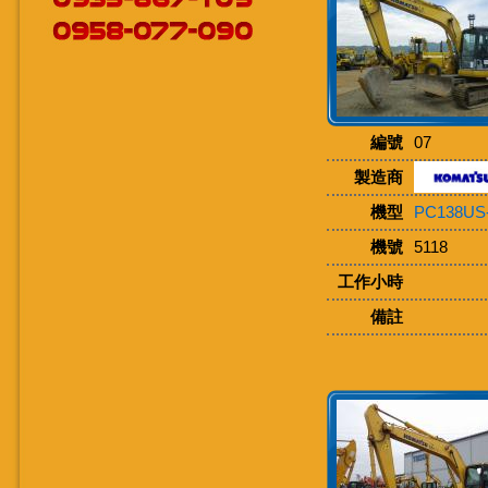
編號
07
製造商
機型
PC138US
機號
5118
工作小時
備註