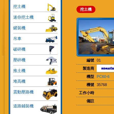
挖土機
挖土機
迷你挖土機
鏟裝機
吊車
破碎機
壓碎機
編號
01
製造商
推土機
機型
PC60-6
堆高機
機號
35768
震動壓路機
工作小時
備註
道路鋪裝機