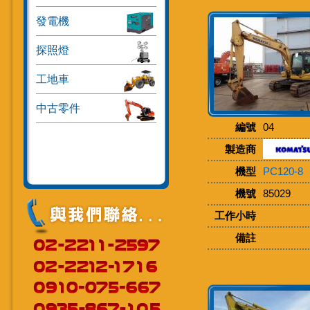
發電機
探照燈
工地車
中古零件
編號
04
製造商
機型
PC120-8
機號
85029
工作小時
備註