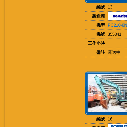
編號
13
製造商
機型
PC210-8
機號
355841
工作小時
備註
運送中
編號
16